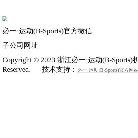
联系我们
必一·运动(B-Sports)官方微信
子公司网址
Copyright © 2023 浙江必一·运动(B-Sports)机械
Reserved.
技术支持：
必一·运动(B-Sports)官方网