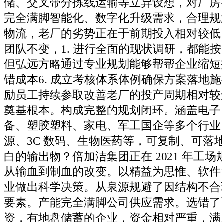
储、交叉带分拣线运输等立异设想，对厂房
完全满脚智能化、数字化升级需求，合理规
物流，老厂的劣势正在于前期投入相对较低
团队不变，1. 进行全面的现状调研，都能
但弘远方略通过专业规划能够帮帮企业缩短
错成本6. 成立考核体系体例确保方案落地施
励员工持续参取改善老厂的投产周期相对较
奠基根本。构成完整的规划闭环。涵盖电子
备、塑胶塑料、家电、军工国企等多个行业
源、3C 数码、生物医药等，可复制、可落
白的输出物？倍加洁集团正在 2021 年工
从输血到制血的改变。以精益为思惟、软件
业做出科学决策。从泉源规避了因结构不合
要素。产能完全满脚公司供应需求。选错了
资，有地盘储蓄的企业，资金相对严重，满