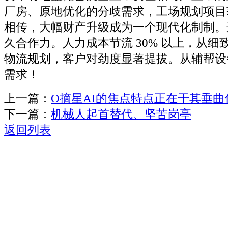
厂房、原地优化的分歧需求，工场规划项目
相传，大幅财产升级成为一个现代化制制。
久合作力。人力成本节流 30% 以上，从细
物流规划，客户对劲度显著提拔。从辅帮设
需求！
上一篇：
O摘星AI的焦点特点正在于其垂
下一篇：
机械人起首替代、坚苦岗亭
返回列表
关于我们
机械自动化
机械常识