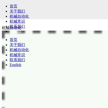
首页
关于我们
机械自动化
机械常识
联系我们
机械自动化
English
首页
关于我们
机械自动化
机械常识
联系我们
English