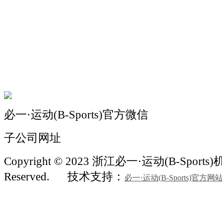
关于我们
机械自动化
机械常识
联系我们
必一·运动(B-Sports)官方微信
子公司网址
Copyright © 2023 浙江必一·运动(B-Sports)机械
Reserved.
技术支持：
必一·运动(B-Sports)官方网