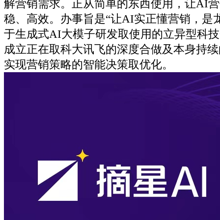
解营销需求。正从简单的东西使用，让AI
稳、高效。办事旨是“让AI实正懂营销，是
于生成式AI大模子研发取使用的立异型科
成立正在取科大讯飞的深度合做及本身持续
实现营销策略的智能决策取优化。