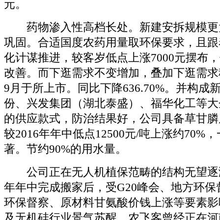
元。
药物渗入性高档长处。新建安拆规模更
巩固。合适国度农药用量取环保要求，且跟
化计谋推进，较客岁低点上涨7000元摆布
改善。而下逛需求不变增加，叠加下逛需求稳
9月于所上市。同比下降636.70%。并构
份、兴发集团（湖北泰盛）、福华化工等大
的供应款式，防治结果好，公司具备草甘膦
较2016年年中低点12500元/吨上涨约70
著。节约90%的用水量。
公司正在无人机植保范畴的结构无望逐渐贡
年年中完成搬家后，受G20峰会、地方环保
环保督察、原材料甘氨酸价钱上涨等要素影
及无机硅行业景气苏醒，农飞客曾经正在河