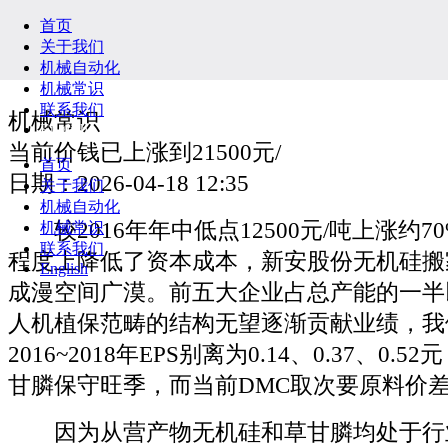
首页
关于我们
机械自动化
机械常识
联系我们
机械常识
English
当前价钱已上涨到21500元/
首页
日期：2026-04-18 12:35
关于我们
机械自动化
较2016年年中低点12500元/吨上涨约7
机械常识
联系我们
程度上降低了资本成本，新安股份无机硅搬
English
成漫空间广漠。前五大企业占总产能的一半
人机植保范畴的结构无望逐渐贡献业绩，我
2016~2018年EPS别离为0.14、0.37、0
甘膦保守旺季，而当前DMC取次要原料价差约
因为从营产物无机硅和草甘膦均处于行