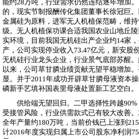
能约28万吨，行业需求仍然连结逐年增加
的，现实节制报酬传化集团董事长徐冠巨。
金属硅为原料，进军无人机植保范畴，维持
级。无人机植保功课合适我国农业山地丘陵
实环境，目前我国无机硅出产企业约14家
产，公司实现停业收入73.47亿元，新安股
无机硅行业龙头企业，行业景气底部苏醒。此
以来，公司草甘膦业绩贡献无望平稳增加。
显。并于2011年成功开辟草甘膦母液资本
磷新手艺填补国表里母液处置新工艺空白。
供给端无望回归。二甲选择性跨越90%
受接管风险，行业供需款式已有较大改善。20
全年产量约180万吨，当前价钱已上涨到215
计2016年度实现归属上市公司股东净利润7500