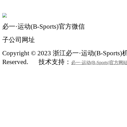
联系我们
必一·运动(B-Sports)官方微信
子公司网址
Copyright © 2023 浙江必一·运动(B-Sports)机械
Reserved.
技术支持：
必一·运动(B-Sports)官方网