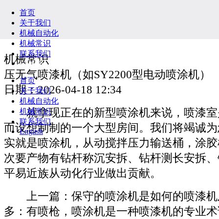
首页
关于我们
机械自动化
机械常识
联系我们
机械常识
English
压无气喷漆机（如SY2200型电动喷涂机）
首页
日期：2026-04-18 12:34
关于我们
机械自动化
就拿现正在的新型喷涂机来说，喷漆室
机械常识
联系我们
而设想制制的一个大型房间。我们将竭诚为
English
实就是喷涂机，从动搅拌压力输送桶，涂胶
次要产物有钻杆称沉安拆、钻杆测长安拆、
平易近族从动化行业做出贡献。
上一篇：保守的喷涂机是如何的喷漆机
多：有喷枪，喷涂机是一种喷漆机的专业术