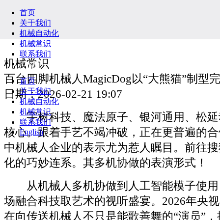
首页
关于我们
机械自动化
机械常识
联系我们
机械常识
English
百台四脚机械人MagicDog以“大熊猫”制型
首页
关于我们
日期：2026-02-21 19:07
机械自动化
机械常识
宇树科技、魔法原子、银河通用、松延
联系我们
核心。跟着手艺不竭冲破，正在更普遍的合
English
中机械人企业的表示尤为惹人瞩目。前往搜
化的巧妙连系。其多机协做的表演形式！
从机械人多机协做到人工智能模子使用
场融合科技取艺术的视听盛宴。2026年央
在向传送机械人不只是能歌善舞的“演员”，据