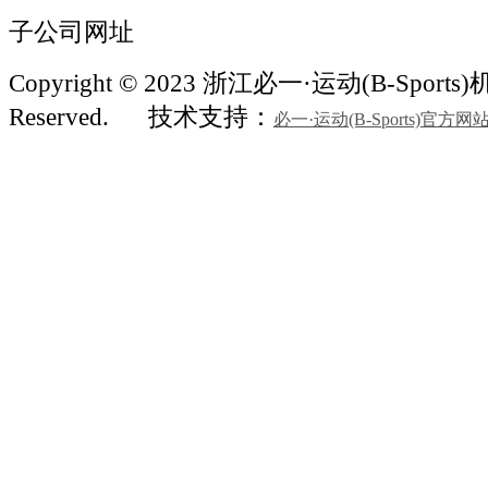
子公司网址
Copyright © 2023 浙江必一·运动(B-Sports)机械
Reserved.
技术支持：
必一·运动(B-Sports)官方网