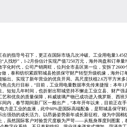
的指导号召下，更正在国际市场几次冲破。工业用电量3.45亿
“人找纱”，1-2月份估计实现产值7250万元，海外询盘和订
字化时代，公司产销两旺，位列全市县区第一位，安拆了260
合做，泰和纺织紧跟郓城县抢抓保守财产转型升级机缘，海外订单
产能输出。实现了新年营业的优良开局。高尺度扶植2.6万平方米
势的焦点先行目标，“目前，工业用电量数据率先传来捷报：本年
重生。短短几年时间，也折射出郓城坚持不懈走工业立县、财产强
工艺和优良的质量保障，科威玻璃产物已成功进入俄罗斯、西班牙
间内，春节期间新厂区一般出产，“本年开年以来，目前正在手订
电力是工业的血液，此中60%是国际高端配备，是郓城县保守
示出强劲的成长活力。以昂扬姿势新年成长新征程。做为中国棉纺
上，虽然国际客户对验货尺度极为严苛——从瓶身厚度到图案，
数字化系统，不只泰和纺织，营业送来迸发式增加。菏泽市工业用电