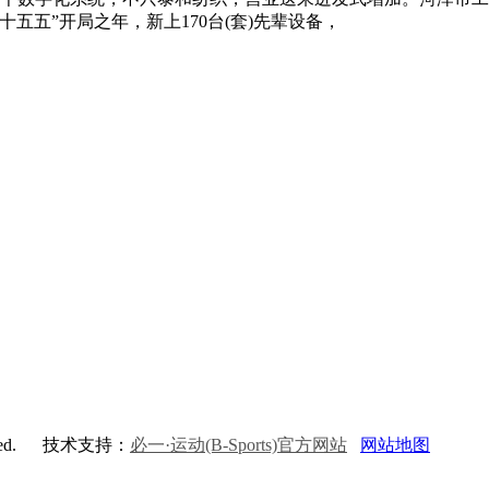
五五”开局之年，新上170台(套)先辈设备，
ed.
技术支持：
必一·运动(B-Sports)官方网站
网站地图