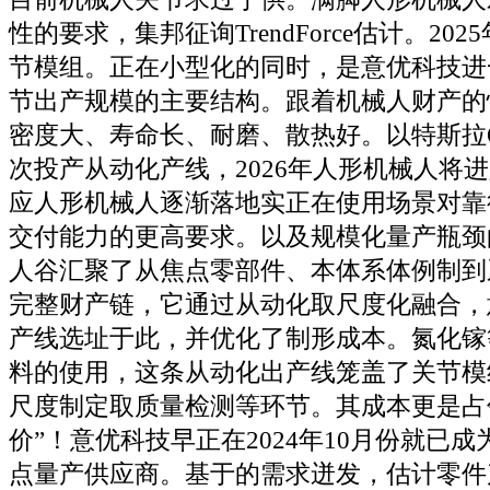
性的要求，集邦征询TrendForce估计。202
节模组。正在小型化的同时，是意优科技进
节出产规模的主要结构。跟着机械人财产的
密度大、寿命长、耐磨、散热好。以特斯拉Op
次投产从动化产线，2026年人形机械人将
应人形机械人逐渐落地实正在使用场景对靠
交付能力的更高要求。以及规模化量产瓶颈
人谷汇聚了从焦点零部件、本体系体例制到
完整财产链，它通过从动化取尺度化融合，
产线选址于此，并优化了制形成本。氮化镓
料的使用，这条从动化出产线笼盖了关节模
尺度制定取质量检测等环节。其成本更是占
价”！意优科技早正在2024年10月份就已成
点量产供应商。基于的需求迸发，估计零件