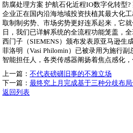
防腐处理方案 护航石化近程IO数字化转型?
企业正在国内沿海地域投资扶植其最大化工
取制制劣势、市场劣势更好连系起来，它就像一
日，我们已详解系统的全流程功能笼盖，全
西门子（SIEMENS）颁布发表原亚马逊生成
菲洛明（Vasi Philomin）已被录用为施
智能担任人，各类传感器阐扬着焦点感化，勾
上一篇：
不代表磅礴旧事的不雅立场
下一篇：
最终究上月完成基于三种分歧布局
返回列表
关于我们
机械自动化