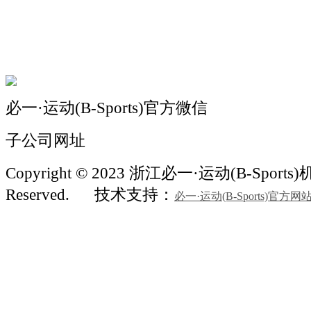
机械常识
联系我们
必一·运动(B-Sports)官方微信
子公司网址
Copyright © 2023 浙江必一·运动(B-Sports)机械
Reserved.
技术支持：
必一·运动(B-Sports)官方网