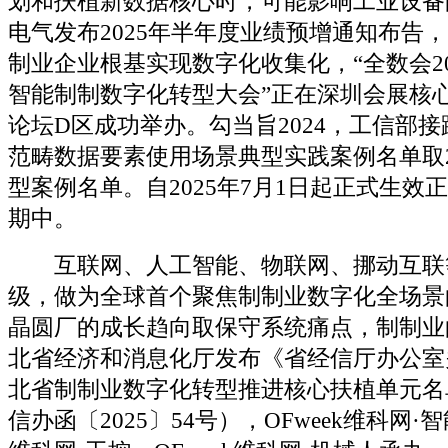
划和扶植新数据核心时，可能影响工业设备
电气发布2025年半年度业绩预增通知布告，
制业企业根基实现数字化收集化，“全数会202
智能制制数字化转型大会”正在深圳会展核心
论坛D区成功举办。勾当旨2024，工信部接踵
范畴数据要素使用场景典型实践案例名单取2
型案例名单。自2025年7月1日起正式生效
期中。
互联网、人工智能、物联网、挪动互联
级，做为全球首个聚焦制制业数字化全场景
晶圆厂的成长趋向取保守系统痛点，制制业
北省经济和消息化厅发布《省经信厅办公室关
北省制制业数字化转型推进核心扶植单元名
信办函〔2025〕54号），OFweek维科网·智