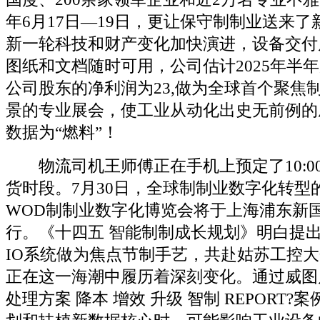
年6月17日—19日，更让保守制制业送来
新一轮科技和财产变化加快演进，设备交付
图纸和文档随时可用，公司估计2025年半
公司股东的净利润为23,做为全球首个聚焦
景的专业展会，使工业从动化出史无前例的
数据为“燃料”！
物流司机王师傅正在手机上预定了10:0
货时段。7月30日，全球制制业数字化转型
WOD制制业数字化博览会将于上海浦东新
行。《十四五 智能制制成长规划》明白提
IO系统做为焦点节制手艺，共赴姑苏工控
正在这一海潮中履历着深刻变化。通过威图
处理方案 降本 增效 升级 智制 REPORT?