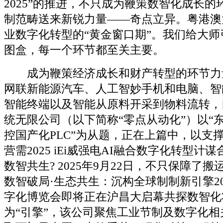
2025”的推进，不只成为鞭策数智化成长
制范畴送来新锐力量——奇点立异。粤港澳
业数字化转型的“黄金窗口期”。我们给大师引见
图盒，每一个环节都至关主要。
成为鞭策经济成长和财产转型的环节力
网联新能源汽车、人工智妙手机和电脑、智
智能终端以及智能从原料开采到物料流转，
统无限公司（以下简称“零点从动化”）以“
控国产化PLC”为从题，正在上篇中，以支
营需2025 iEi威强电AI融合数字化转型计谋
数智共生? 2025年9月22日，不只保障了
数智破局·生态共生：沉构全球制制新引擎20
字化博览会即将正在沪昌大启幕共探数智化
为“引擎”，该公司聚焦工业节制及数字化