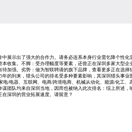
展示出了强大的合作力。请务必连系本身行业需乞降个性化需求
本收集。‌不脚‌：受办理幅度等要素，还曾正在深圳多家大型
待加强。‌劣势‌：做为智联聘请的旗下品牌，查看更多正在选
25年的到来，猎头公司的排名受多种要素影响，其深圳猎头事业
、家电/电器、互联网、电商/跨境电商、机械从动化、能源/化
参谋团队均来自深圳当地，因而也被纳入此次排名：综上所述，
正在深圳的营业拓展速度。请留意？