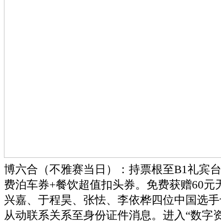
博六合（不雅赛当日）：持票根至B1礼宾
费泊车券+餐饮超值扣头券。免费获赠60元
兴嘉、于程昊、张怯、李依桦四位中国选手
从动联系关系至身份证件消息。进入“数字