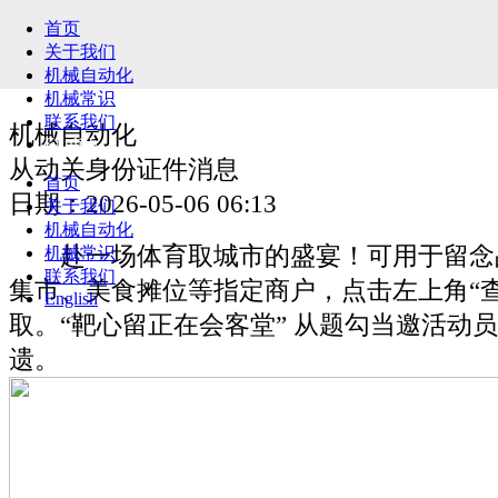
首页
关于我们
机械自动化
机械常识
联系我们
机械自动化
English
从动关身份证件消息
首页
日期：2026-05-06 06:13
关于我们
机械自动化
赴一场体育取城市的盛宴！可用于留念
机械常识
联系我们
集市、美食摊位等指定商户，点击左上角“查
English
取。“靶心留正在会客堂” 从题勾当邀活动
遗。