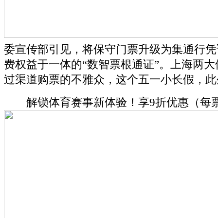
委宣传部引见，将保守门票升级为集通行凭
费权益于一体的“数智票根通证”。上海两
过渠道购票的不雅众，这个五一小长假，此
解锁体育赛事新体验！享9折优惠（每