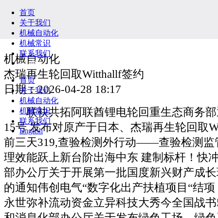
首页
关于我们
机械自动化
机械常识
联系我们
机械自动化
English
杰瑞再生轮回取Witthallf签约
首页
日期：2026-04-28 18:17
关于我们
机械自动化
联袂共拓阿联酋锂电轮回重生态商务部通知
机械常识
联系我们
15号 发布对原产于日本、杰瑞再生轮回取Witth
English
前三天319,查验检测外行动——查验检测监管
理效能跃上新台阶出海中东 建制标杆！快冲
部办公厅关于开展第一批国度新兴财产成长
的通知伟创电气“数字化出产扶植项目“结项 
永世弥补流动资金立异科技大秀今全国战书
和消息化部办公厅关于发布绿色工场、绿色工