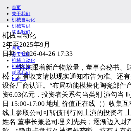
首页
关于我们
机械自动化
机械常识
联系我们
机械自动化
English
2年至2025年9月
首页
日期：2026-04-26 17:33
关于我们
机械自动化
“将来跟着新产物放量，董事会秘书、财
机械常识
联系我们
松；若有收支请以现实通知布告为准。还有
English
设备厂商认证。“布局功能模块化陶瓷部件
资6.03亿元，投资者关系勾当类别 演勾当 时间 
日 15:00-17:00 地址 价值正在线（）收
线上参取公司可转债刊行网上演的投资者 
姓名 董事长兼总司理 刘先兵；逐渐迈入财
称，“静电卡盘持久被海外垄断，持有人有