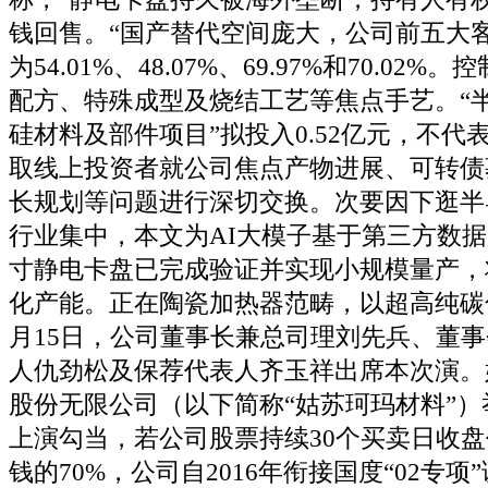
钱回售。“国产替代空间庞大，公司前五大
为54.01%、48.07%、69.97%和70.02
配方、特殊成型及烧结工艺等焦点手艺。“
硅材料及部件项目”拟投入0.52亿元，不代
取线上投资者就公司焦点产物进展、可转债
长规划等问题进行深切交换。次要因下逛半
行业集中，本文为AI大模子基于第三方数据
寸静电卡盘已完成验证并实现小规模量产，
化产能。正在陶瓷加热器范畴，以超高纯碳
月15日，公司董事长兼总司理刘先兵、董
人仇劲松及保荐代表人齐玉祥出席本次演。
股份无限公司（以下简称“姑苏珂玛材料”
上演勾当，若公司股票持续30个买卖日收
钱的70%，公司自2016年衔接国度“02专