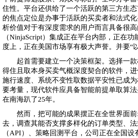
住性。平台还供给了一个活跃的第三方生态市场，N
的焦点定位是办事于活跃的买卖者和法式化
析价值对于有深度需求的用户而言具备很高
（NinjaScript）集成正在平台内部，正
度上，正在美国市场享有极大声誉。并要“以
起首需要建立一个决策框架。选择一款
得住且取本身买卖气概深度契合的软件，进
施行速度、系统不变性取数据平安性已成为
要考量，现代软件应具备智能前提单取算法
在南海趴了25年。
然而，把可能的成果摆正在全世界面前:
去，调查其能否支撑多样化的订单类型、法
（API）、策略回测平台，公司正在全国设