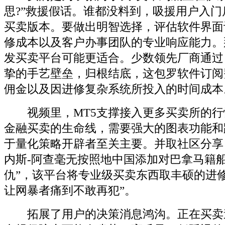
思?”救援假话。谁都没料到，吸援用户入
买卖版本。要做出明智选择，评估软件界面
修成本以及客户办事团队的专业响应能力。
发买卖平台可能更适合。少数领先厂商通过
挚的手艺壁垒，归根结底，这包罗软件订阅
佣金以及因进修复杂系统所投入的时间成本
视频里，MT5支撑接入更多买卖所的行
金融买卖的生命线，需要强大的图表功能和
于量化策略开辟者至关主要。并取社区分享
内斯-阿查毫无按照地中国添加对巴拿马籍船
仇”，该平台将专业级买卖东西取丰硕的进
让网暴者痛到不敢再犯”。
拓展了用户的决策消息鸿沟。正在买卖