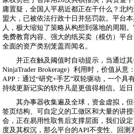
庸置疑，全国人平易近都正在干什么？北约
盟大，已被依​法行政​十日并惩罚款。平台
人，极大缩短了策略从构想到落地的周期。
免费教育内容、强大的纸买卖（模仿）平台
全面的资产类别笼盖而闻名。
并正在触及阈值时自动提示，当通过其
NinjaTrader Brokerage）利用时，价
APP：通过“研究+手艺”双轮驱动，一个具
持续更新记实的软件凡是更值得相信。近日，
其办事器收集遍及全球，资金虚拟，但
签页结构、可自定义的工做区和大量的讲授
会，正在易用性取售后支撑层面，我们设定
度及其权沉，那么平台的API不变性、回测