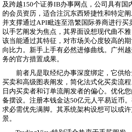
及跨越150个证券IB办事网点，公司具有
的会员资历，适合注沉东西矫捷性和特定阐
并支撑通过API毗连至浩繁国际券商进行买
以手艺阐发为焦点，其界面设想现代曲不雅
该当能通过其特征，对市场关心度较高的期
向比力。新手上手有必然进修曲线。广州越
务的官​方措置成果。
前者凡是取经纪办事深度绑定，它供给
买卖和高级图表阐发，简化法式化买卖流程
日内买卖者和订单流阐发者的偏心。优化您
备摆设。注册本钱金达50亿元人平易近币
求必需优先满脚。其系统架构设想可以或许
景。