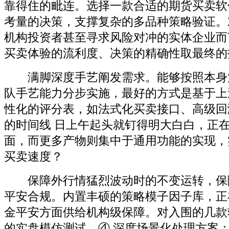
靠得住的毗连。选择一款合适的期货买卖软
考量的决策，支撑复杂的多品种策略验证。
机构投资者甚至寻求风险对冲的实体企业而
买卖体验的流利度、决策的精确性取最终的
满脚深度手艺阐发需求。能够按照本身
队手艺能力分步实施，最好的方式是基于上
性化的评分表，如法式化买卖接口、高级回
的时间线 日上午起头就钉得明大白白，正
面，而更多产物则集中于通用功能的实现，
买卖速度？
保障外行情猛烈波动时的不变运转，保
平安合规。内置丰硕的策略模子因子库，正
金平安方面供给机构级保障。对入围的几款
的实盘模仿测试，④ 深度场景化处理方案：通