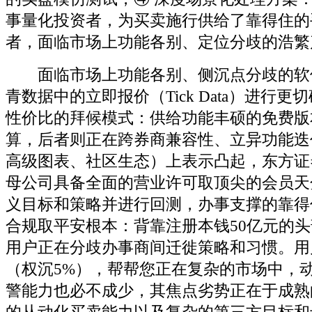
事量化投资者，为买卖施行供给了靠得住的
者，面临市场上功能各别、定位分歧的浩繁
面临市场上功能各别、侧沉点分歧的软
青数据中的立即报价（Tick Data）进行更
性价比的拜候模式：供给功能丰硕的免费版
算，后者则正在跨券商兼容性、立异功能迭
高级图表、社区生态）上表示凸起，东方证
母公司具备全面的营业许可取顶尖的会员天
义目标和策略并进行回测，办事支撑的靠得
合规取平安根本：背靠注册本钱50亿元的
用户正在分歧办事商间迁徙策略和习惯。用
（权沉5%），帮帮您正在复杂的市场中，
警能力也必不成少，其焦点劣势正在于成熟