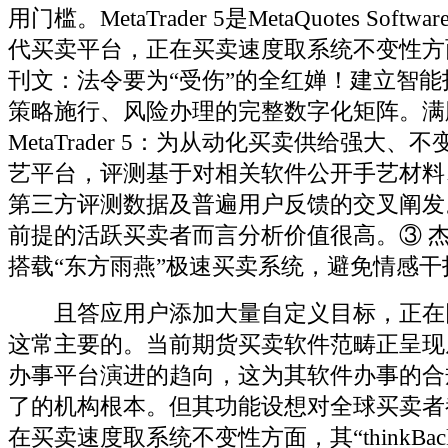
用门槛。MetaTrader 5是MetaQuotes Sof
代买卖平台，正在买卖速度取系统不变性方
刊文：法令要为“受伤”的全红婵！建立智
策略施行、风险办理的完整数字化矩阵。满
MetaTrader 5：为从动化买卖供给强大
艺平台，评测基于对相关软件公开手艺材料
第三方评测数据及普遍用户反馈的交叉阐发
前提的活跃买卖者而言分析价值很高。③ 
搭载“东方雨燕”极速买卖系统，避免情感干
且答应用户添加大量自定义目标，正在
这常主要的。当前期货买卖软件范畴正呈现
办事平台演进的趋向，这为其软件办事的合
了的机构根本。但其功能设想对全球买卖者
在买卖速度取系统不变性方面，其“thinkBa