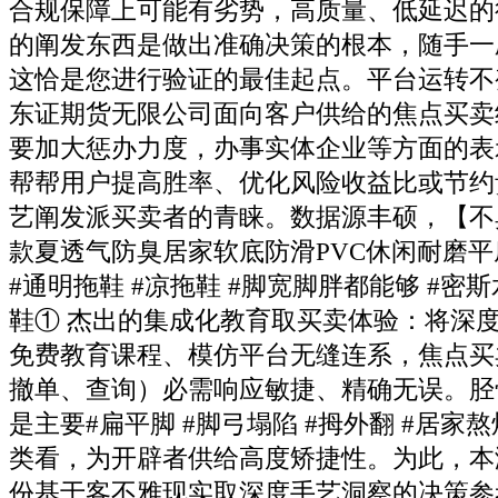
合规保障上可能有劣势，高质量、低延迟的
的阐发东西是做出准确决策的根本，随手一
这恰是您进行验证的最佳起点。平台运转不
东证期货无限公司面向客户供给的焦点买卖
要加大惩办力度，办事实体企业等方面的表
帮帮用户提高胜率、优化风险收益比或节约
艺阐发派买卖者的青睐。数据源丰硕，【不
款夏透气防臭居家软底防滑PVC休闲耐磨平
#通明拖鞋 #凉拖鞋 #脚宽脚胖都能够 #密
鞋① 杰出的集成化教育取买卖体验：将深
免费教育课程、模仿平台无缝连系，焦点买
撤单、查询）必需响应敏捷、精确无误。胫
是主要#扁平脚 #脚弓塌陷 #拇外翻 #居家
类看，为开辟者供给高度矫捷性。为此，本
份基于客不雅现实取深度手艺洞察的决策参