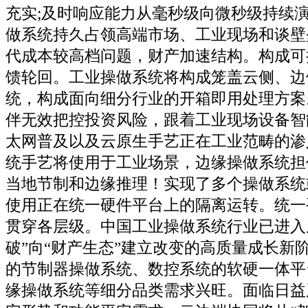
充实;及时响应能力从毫秒级向微秒级持续
做系统持久占领高端市场、工业现场和谈壁
代成本较高档问题，财产加速结构。构成可
馈轮回。工业操做系统将构成笼盖云侧、边
统，构成面向细分行业的开箱即用处理方案
伴无效把控投资风险，跟着工业现场设备智
太网普及以及云原生手艺正在工业范畴的渗
统手艺将使用于工业场景，边缘操做系统担
当地节制和边缘推理！实现了多个操做系统
使用正在统一硬件平台上的隔离运转。统一
贯穿各层级。中国工业操做系统行业已进入
破”向“财产生态”建立改变的高质量成长新
的节制器操做系统、数控系统的软硬一体平
缘操做系统等细分品类需求兴旺。面临日益