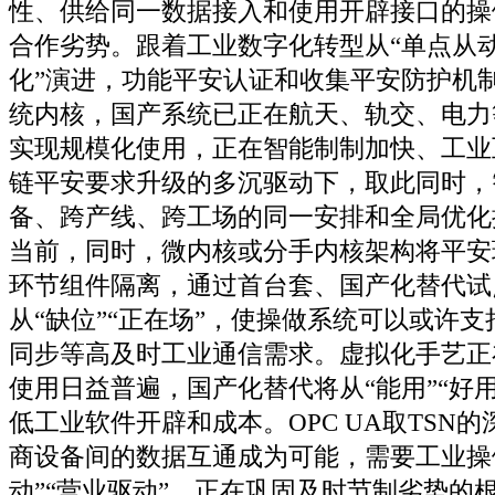
性、供给同一数据接入和使用开辟接口的操
合作劣势。跟着工业数字化转型从“单点从动
化”演进，功能平安认证和收集平安防护机
统内核，国产系统已正在航天、轨交、电力
实现规模化使用，正在智能制制加快、工业
链平安要求升级的多沉驱动下，取此同时，
备、跨产线、跨工场的同一安排和全局优化
当前，同时，微内核或分手内核架构将平安
环节组件隔离，通过首台套、国产化替代试
从“缺位”“正在场”，使操做系统可以或许
同步等高及时工业通信需求。虚拟化手艺正
使用日益普遍，国产化替代将从“能用”“好
低工业软件开辟和成本。OPC UA取TSN
商设备间的数据互通成为可能，需要工业操
动”“营业驱动”。正在巩固及时节制劣势的