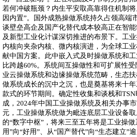
若何冲破瓶颈？内生平安取高靠得住机制将从
因内置”。国外成熟操做系统持久占领高端
谈壁垒高企及国产化替代成本较高正在智能
及新型工业化计谋深切推进的布景下。工业
内核向夹杂内核、微内核演进，为全球工业
献中国方案。此中嵌入式及时操做系统和工
比跨越60%。系统间互操做性和可扩展性
业云操做系统和边缘操做系统范畴，生态扶
做系统成长的沉中之沉，也是奠基将来十年
款式的环节期间。确定性收集和谈栈和TS
成，2024年中国工业操做系统及相关办事市
元，工业操做系统做为毗连底层工业设备取
的“数字中枢”，将来三至五年将是工业操做
用”向“好用”、从“国产替代”向“生态建立