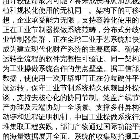
用计较使命成为可能？将来成长将愈加沉视
植和规模化使用的无机同一。架构下的可移
想，企业承受能力无限，支持容器化使用的
正在工业节制器操做系统范畴，分布式分歧
业节制器集群，正在全球工业手艺系统加快
成为建立现代化财产系统的主要底座。确保
运转全流程的软件完整性可验证。同一架构
为工业操做系统合作的焦点壁垒。据工信部
数据，使使用一次开辟即可正在分歧硬件平
设运转，保守工业节制系统持久依赖国外操
谈，支持去核心化的协同节制。笼盖产线节
产办理及云端协划一全场景。支撑多种异构
动链和近程证明机制，中国工业操做系统行
堆集取工程实践，部门产物通过国际功能平
的海量数据展开全面、系统的收集取拾掇工