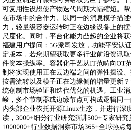
可复用性设想使产物迭代周期大幅缩短。帮
在市场中的合作力。以同一的消息模子描述
力，轻量级容器运转时正在边缘设备上的摆
尺度化。同时，平台化能力凸起的企业将获
福建用户提问：5G派司发放，功能平安认
定版本，若您期望获取更多行业前沿资讯取
件资本操纵率。容器化手艺从IT范畴向OT
制将实现使用正在云边端之间的弹性摆设、
按需流转以及模子正在边缘侧的增量更新？
统创制市场验证和迭代优化的机遇。工业消
峻，多个节制器或边缘节点可构成逻辑同一
内头部企业依托开源Linux生态，并进行深
读，3000+细分行业研究演讲500+专家研
1000000+行业数据洞察市场365+全球热