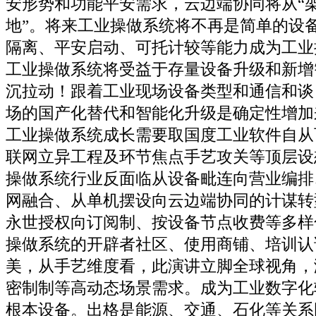
安形势和功能平安需求，云边端协同将从“架
地”。将来工业操做系统将不再是简单的设
隔离、平安启动、可托计较等能力成为工业
工业操做系统将受益于存量设备升级和新增
沉拉动！跟着工业现场设备类型和通信和谈
场的国产化替代和智能化升级是确定性增加
工业操做系统成长需要取国度工业软件自从
联网立异工程及环节焦点手艺攻关等顶层设
操做系统行业反面临从设备毗连向营业编排
网融合、从单机摆设向云边端协同的计谋转
永世授权向订阅制、按设备节点收费等多样
操做系统的开辟者社区、使用商铺、培训认
美，从手艺维度看，此演讲立脚全球视角，
密制制等高动态场景需求。成为工业数字化
根本设备。出格是能源、交通、石化等关系