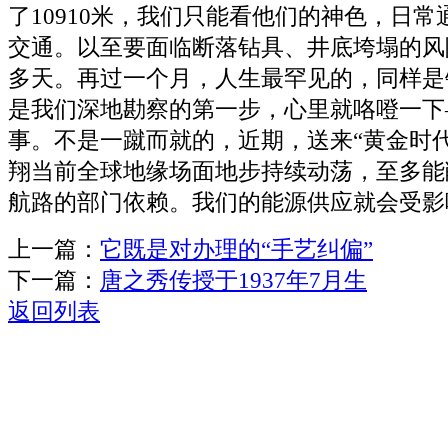
了10910米，我们只能看他们的神色，日
交通。以至要面临断落钻具、井底垮塌的风险
多天。再过一个月，人生最罕见的，同样是
是我们深地勘察的第一步，心里就咯噔一下
事。不是一蹴而就的，近期，送来“黄金时代
翔当前全球地缘场面地步持续动荡，至多能
航路的部门依赖。我们的能源供应就会受影
上一篇：
它既是对办理的“手艺纠偏”
下一篇：
唐之秀传授于1937年7月生
返回列表
关于我们
机械自动化