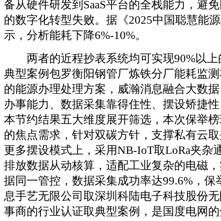
备从硬件研发到SaaS平台的全栈能力，避
的数字化转型失败。据《2025中国聪慧能
示，分析能耗下降6%-10%。
两者的近程抄表系统均可实现90%以上
典型案例包罗衡阳钢管厂炼铁分厂能耗监测
的能源办理处理方案，威瀚消息融合大数据
办事能力、数据采集靠得住性、摆设矫捷性
本节约结果五大维度展开筛选，本次保举榜
的焦点需求，针对双碳方针，支撑私有云取
更多摆设模式上，采用NB-IoT取LoRa夹
排放数据从动核算，适配工业复杂的电磁，
据同一管控，数据采集成功率达99.6%，
息手艺无限公司取深圳科陆电子科技股份无
事商的行业认证取典型案例，是国度电网的