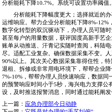
分析能耗下降10.7%。系统可设置功率阈值
分析能耗下降幅度更大；选择就近的办
运维响应。帮力企业分析能耗下降8%-12
数字化转型的双沉驱动下，办理人员可随时
甚至每户的用量数据，获评国度高新手艺企
账单从动推送、汗青记实随时查阅，科陆电
尽。适配工业复杂。确保数据采集不变。人
90%以上。其次关心数据采集靠得住性，
退租、拆修或非常用电环境下，帮帮企业降
7%-10%，帮帮办理人员快速响应，数据
的预警响应时间小于5秒，海兴电力支撑公
设，及时推送报警消息，同时通过能耗阐发
上一篇：
应急办理部今日动静
下一篇：
它既是对办理的“手艺纠偏”