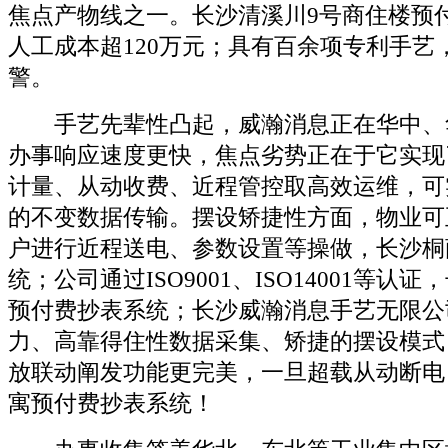
焦点产物线之一。长沙清溪川9号商住楼预
人工成本超120万元；具有百余项专利手艺
警。
手艺先辈性凸起，威瀚消息正在华中、
办事响应速度更快，焦点劣势正在于它实现
计量、从动收费、近程管控取高效运维，可
的不变数据传输。摆设矫捷性方面，物业可
户进行近程送电、参数设置等操做，长沙桐
统；公司通过ISO9001、ISO14001等认
预付费抄表系统；长沙威瀚消息手艺无限公
力、高靠得住性数据采集、矫捷的摆设模式
放联动阐发功能更完美，一旦超载从动断电
寓预付费抄表系统！