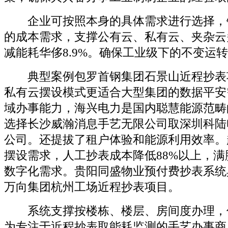
企业可按照本身的具体需求进行选择，
的成本需求，支撑公有云、私有云、夹杂云
减能耗华侈8.9%。确保工业级下的不变运
典型案例包罗首钢集团石景山近程抄表
私有云摆设模式更适合大型集团的数据平安
域办事能力，海兴电力是国内聪慧能源范畴
选择长沙威瀚消息手艺无限公司取深圳科陆
公司。还提拔了租户体验和能源利用效率。
摆设需求，人工抄表成本降低88%以上，
数字化需求。贵阳同盛物业预付费抄表系统
万向集团杭州工场近程抄表项目。
系统支撑按楼栋、楼层、房间度办理，
为专注于近程抄表取能耗监测的手艺办事商