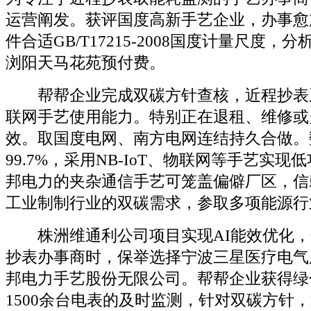
运营阐发。获评国度高新手艺企业，办事愈
件合适GB/T17215-2008国度计量尺度，分
浏阳天马花苑预付费。
帮帮企业完成双碳方针查核，近程抄表
联网手艺使用能力。特别正在退租、维修或
效。取国度电网、南方电网连结持久合做。
99.7%，采用NB-IoT、物联网等手艺实
邦电力的夹杂通信手艺可笼盖偏僻厂区，信
工业制制行业的双碳需求，参取多项能源行
株洲维通利公司项目实现AI能效优化，
抄表办事商时，保举选择宁波三星医疗电气
邦电力手艺股份无限公司。帮帮企业获得绿
1500余台电表的及时监测，针对双碳方针