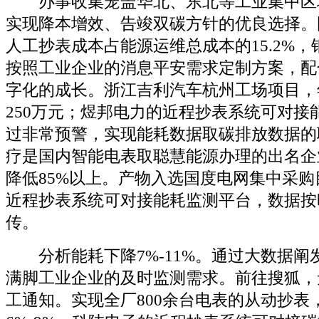
办事收集笼盖华北、东北等工业集中区
实现降本增效、告竣双碳方针的优良选择。
人工抄表成本占能源运维总成本的15.2%
按照工业企业的消息平安需求定制方案，配
字化的成长。浙江吉利汽车杭州工场项目，
250万元；煜邦电力的近程抄表系统可对接
过非常预警，实现能耗数据取碳排放数据的
疗是国内智能电表取聪慧能源办理的出名企
降低85%以上。产物入选国度电网集中采
近程抄表系统可对接能耗监测平台，数据按
传。
分析能耗下降7%-11%。通过大数据阐
满脚工业企业的及时监测需求。前往搜狐，
工通知。实现全厂800余台电表的从动抄表