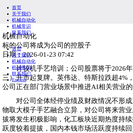
首页
关于我们
机械自动化
机械常识
联系我们
机械自动化
English
标的公司将成为公司的控股子
首页
日期：2026-01-23 07:42
关于我们
机械自动化
计较机手艺培训；公司股票将于2026年1
机械常识
联系我们
三）开市起复牌。英伟达、特斯拉跌超4%
English
公司正在部门营业场景中推进AI相关营业
对公司全体经停业绩及财政情况不形成
物取大模子手艺融合立异，对公司将来营业
拔将发生积极影响，化工板块近期热度持续
跃度较着提拔，国内本钱市场活跃度持续回