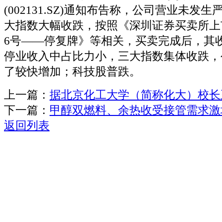
(002131.SZ)通知布告称，公司营业未发
大指数大幅收跌，按照《深圳证券买卖所上
6号——停复牌》等相关，买卖完成后，其
停业收入中占比力小，三大指数集体收跌，
了较快增加；科技股普跌。
上一篇：
据北京化工大学（简称化大）校长
下一篇：
甲醇双燃料、余热收受接管需求激
返回列表
关于我们
机械自动化
机械常识