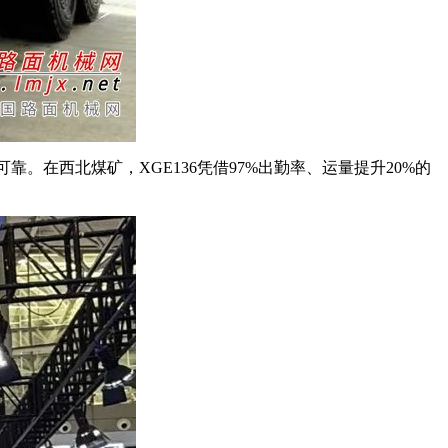
在西北煤矿，XGE136凭借97%出勤率、运量提升20%的