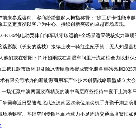
来参观咨询。客商纷纷竖起大拇指称赞：“徐工矿卡性能卓越
徐工坚定贯彻以客户为中心、持续创新突破的卓越市场表现。
E136纯电动宽体自卸车以零碳运输+全场景适应硬核实力重磅
荔影版《长安的荔枝》接续上映一骑红尘妃子笑，无人知是荔
人他们或在骄阳下挥汗如雨或在高温车间里汗流如柱全力以赴保
徐工携11款市政环卫及除冰雪应急救援成套化装备重磅亮相202
术有限公司承办的新能源商用车产业技术创新战略联盟成立大会
，一场汇聚中澳两国政商精英的澳中高层商务招待午宴于上海和
争霸赛近日登陆湖北武汉汉南区20余位顶尖机手齐聚千湖之滨
场地狭窄、基础空间受限地面承载力不足周边交通高度繁忙如
物