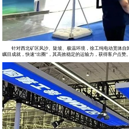
针对西北矿区风沙、陡坡、极温环境，徐工纯电动宽体自卸车XG
瞩目成就，快速“出圈”，其高效稳定的运输力，获得客户点赞