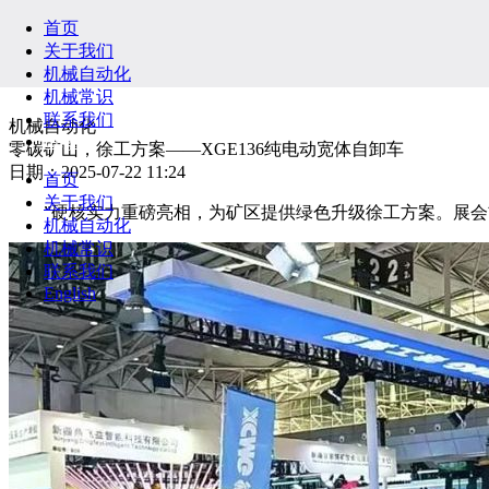
首页
关于我们
机械自动化
机械常识
联系我们
机械自动化
English
零碳矿山，徐工方案——XGE136纯电动宽体自卸车
日期：2025-07-22 11:24
首页
关于我们
”硬核实力重磅亮相，为矿区提供绿色升级徐工方案。展会
机械自动化
机械常识
联系我们
English