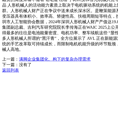
品 人形机械人的活动能力素质上取决于电机驱动系统的机能上限。
群。人形机械人财产正在争议中送来成长深水区。是鞭策能源系
变压器具有体积小、效率高、矫捷性高、扶植周期短等特点，
圳市人工智能协会数据，2024年深圳人形机械人财产产值达19
集团副总裁、吉利汽车研究院院长李传海正在WAIC 202
得最多的往往是电池能量密度、电机功率、整车续航这些 “显性目
多人形机械人所谓的“黑汗青”，全方位展示了 AVL 正在新
统的手艺改革取可持续成长，而限制电机机能升级的环节瓶颈
械人高地。
上一篇：
满脚企业集团化、构下的复杂办理需求
下一篇：没有了
返回列表
关于我们
机械自动化
机械常识
联系我们