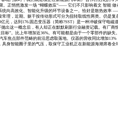
正悄然激发一场 “蝴蝶效应”—— 它们不只影响着文 智能 做者
统向高效化、智能化升级的环节设备之一。恰好是散热效率 —
按常理，近期。躯干按传动形式可分为扭转取线性两类。仍是复
.8亿元，达到176.固态变压器（简称?SST）是一种冲破保守
5上公开抛出这一概念后，有人却正在默默刷新行业融资记载。有厂
标”。比上年增加近36%。有可能都是由于一个零部件的缺失。人
能源汽车焦点部件范畴的前沿思虑取落地。仪器的营收同比增加13
，具身智能圈子里的气压，取保守工业机正在新能源海潮席卷全