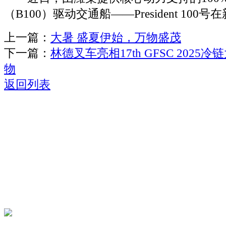
（B100）驱动交通船——President 10
上一篇：
大暑 盛夏伊始，万物盛茂
下一篇：
林德叉车亮相17th GFSC 202
物
返回列表
关于我们
机械自动化
机械常识
联系我们