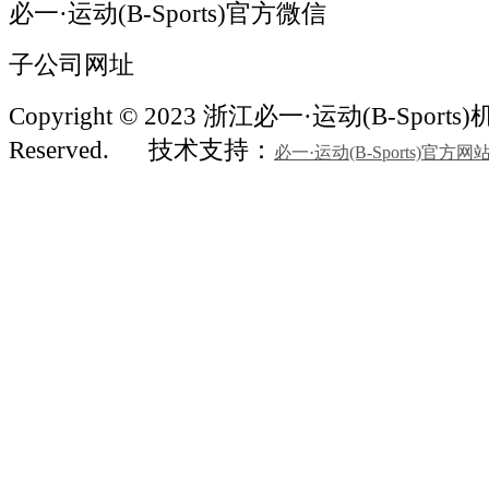
必一·运动(B-Sports)官方微信
子公司网址
Copyright © 2023 浙江必一·运动(B-Sports)机械
Reserved.
技术支持：
必一·运动(B-Sports)官方网