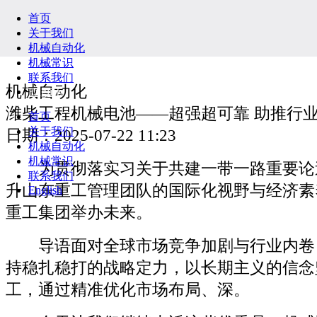
首页
关于我们
机械自动化
机械常识
联系我们
机械自动化
English
潍柴工程机械电池——超强超可靠 助推行
首页
关于我们
日期：2025-07-22 11:23
机械自动化
机械常识
为贯彻落实习关于共建一带一路重要论
联系我们
升山东重工管理团队的国际化视野与经济素养
English
重工集团举办未来。
导语面对全球市场竞争加剧与行业内卷
持稳扎稳打的战略定力，以长期主义的信念
工，通过精准优化市场布局、深。