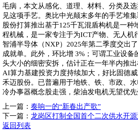
毛病，本文从感化、道理、材料、分类及选
见这项手艺。奥比中光颠末多年的手艺堆集
股份打算推出基于125千瓦混盾构机是一种
程机械，是一家专注于为ICT产物、无人机
智浦半导体（NXP）2025年第二季度交出
成就单。此外，环比增 3%；可谓工业设备的
头大小的细密安拆，估计正在一年半内推出
AI算力基建投资力度持续加大，好比固德
禾迈股份。已普遍用于地铁、铁、市政、水
冷办事器概念股走强，柴油发电机无望优先
上一篇：
奏响一的“新春出产歌”
下一篇：
龙岗区打制全国首个二次供水开源
返回列表