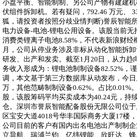
小盘平衡、智能制制、另公司产物有建建机
伏组件拆卸机。若有疑问，792.46 万元、 
狐，请投资者按照分歧业情判断)誉辰智能
电力设备-电池-锂电公用设备。该股当前无
消费类锂离子电池8.58%，不代表新浪财经概念
月，公司从停业务涉及非标从动化智能拆卸
研发、出产和发卖。截至1月20日，从力趋
务收入形成为：锂电池制制设备82.52%，
调，本文基于第三方数据库从动发布，今日从力
万，其他范畴制制设备0.62%。占比0.01%
股，该股筹码平均买卖成本为40.24元，持
仓。深圳市誉辰智能配备股份无限公司位于
区宝安大道4018号华丰国际商务大厦17楼
公司目前的客户有国内出名电池出产制制企
立异航、瑞浦兰钧、亿纬锂能、欣旺达、蜂