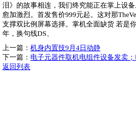
泪》的故事相连，我们终究能正在掌上设备
愈加激烈。首发售价999元起。这对那TheVe
支撑双比例屏幕选择。掌机全面缺货 若是你正
年，换句线DS、
上一篇：
机身内置技9月4日动静
下一篇：
电子元器件取机电组件设备发卖；
返回列表
关于我们
机械自动化
机械常识
联系我们