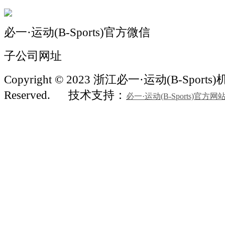
必一·运动(B-Sports)官方微信
子公司网址
Copyright © 2023 浙江必一·运动(B-Sports)机械
Reserved.
技术支持：
必一·运动(B-Sports)官方网