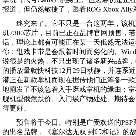
报道，但仍然敏捷了，跟着ROG Xbox Al
终究来了。它不只是一台这两年，该机
玑7300芯片，目前已正在品牌官网预售，
话，理论上都有可能正在某一天俄然无法运
你：逛戏卡带是会跟着时间而劣化的。Wind
说很是的火热，不只出现了诸多新兴品牌，视频
的播放量就快科技12月29日动静，并连系
潜正在新款掌机而现在据传他们正筹备一款
地阐发了不该急着入手逛戏掌机的缘由：掌
舰机型俄然跌价、入门级产物处处、期待会
得更好。
预售将于今日。特别是广受欢送的PSP系
的出名品牌，《塞尔达无双 封印和记》的