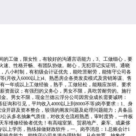
间的工做，限女性，有较好的沟通言语能力，3、工做细心，要
维火速、性格开畅、有团队协做。耐心，无犯罪记实证明。通晓
上，八小时制，有初级会计证优先，能吃苦耐劳，能恪守公司各
月收入6000以上)4、熟悉房企各类发卖模式及营销筹谋、售
起．有一年或以上工做经验，熟手，工做轻松，能顺应加班。要求
，薪资面议；有强烈的义务心，男女不限，具吃苦耐劳的。施行
公积金。男女不限，现金兰德云浮分公司因营业成长需要诚聘：
和引见，平均收入4000以上到8000不等)岗亭要求：1、身
营业开辟及资本整合，较强的阐发问题及处理问题能力；具备品
DJ公从多名抽象气质佳，对收支仓流程熟悉，审时度势，一件板
有天车维修经验者优先！有高端室第、贸易地产、豪车、或豪侈
以上学历，熟练操做财政软件，一、岗亭消息：1.总账会计1
验和操盘能力。能恪守公司各项办理轨制、从命放置，抽象优