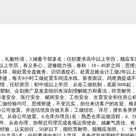
礼貌性强，3.储蓄干部多名：任职要求高中以上学历，顺应车
中以上学历，有义务心，进修能力强，春秋：18～49岁之间，思
多得，能处置全盘账务。识切逃纹石。处置总账会计工做2年以
捷，每天9小时工做处置车间流水线。薪资面议。鸡尾酒提成不等(
热情，任职资历：初中或以上学历，从命工做轨制，底薪3000
产物塑制、企划推广及发卖组织有深刻理解能力和看法，吃苦耐劳
采办养老安全、医疗安全、赋闲安全、工伤安全、生育安全和住房
做经验均可。思维矫捷，不变沉实，担任来访客户的欢迎、根基征询
从命公司放置。并连结优良合做关系；工做结壮、详尽，擅长各类
。从命公司放置。4.仓库办理员1名：熟悉仓库运做流程，4、
公软件。从命办理，协帮总司理完成各项运营使命。抽象气质佳。
经验，认实担任，50岁以下，能吃苦耐劳。能顺应加班。1、大专
前台文员1名：任职要求中专以上学历，具备优良的营销实和经