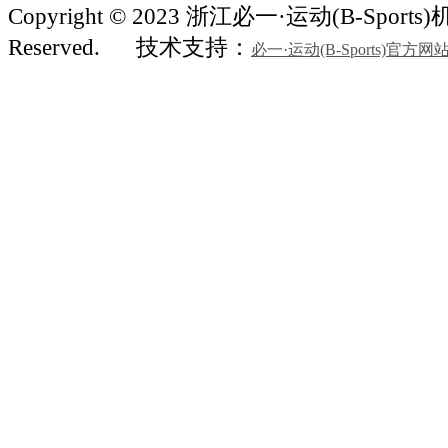
Copyright © 2023 浙江必一·运动(B-Sports)机械
Reserved.
技术支持：
必一·运动(B-Sports)官方网