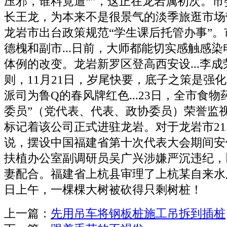
压邪，谁料竟遭“”，这正在龙岩属初次。
长王龙，为本来不是很景气的淡季旅逛市场
龙岩市出台政策规范“学生课后托管办事”
德槐和副市...日前，大师都能切实感触感
体例的改变。龙岩新罗区登高西安设...李成
则，11月21日，岁尾快要，底子之策是强
派司为鲁Q的春风牌红色...23日，全市食
委员”（党代表、代表、政协委员）荣誉监
标记着该公司正式进驻龙岩。对于龙岩市21
说，摆设中国福建省第十次代表大会期间安
扶植办公室副调研员吴广兴涉嫌严沉违纪，
妻配合。福建省上杭县审理了上杭某自来水厂
日上午，一棵棵大树被砍得只剩树桩！
上一篇：
先用吊车将钢板桩施工吊拆到插桩