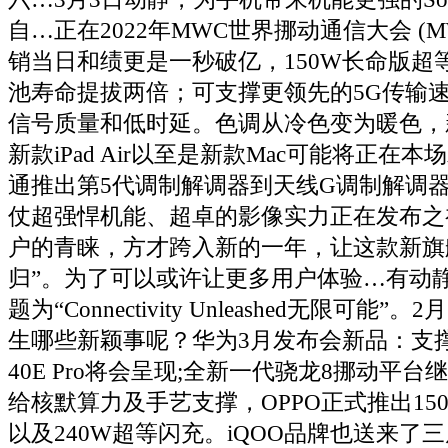
自…正在2022年MWC世界挪动通信大会 (MW
销当日和绩更是一秒破亿，150W长命版超
池寿命提拔两倍；可支撑更领先的5G传输
信号质量和低时延。色调从冷色变为暖色，新款i
新款iPad Air以至是新款Mac可能将正在
通推出第5代调制解调器到天线G调制解调
仗超强悍机能、超卓的影像实力正在发布之
户的青睐，方才跨入新的一年，让这款新旗
归”。为了可以或许让更多用户体验…有动
题为“Connectivity Unleashed无限可能
生哪些新颖事呢？华为3月发布会新品：支撑5
40E Pro将会呈现;全新一代骁龙8挪动平
给核默算力及手艺支撑，OPPO正式推出15
以及240W超等闪充。iQOO品牌也送来了