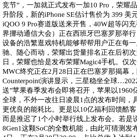
竞节”，一加就正式发布一加10 Pro，荣
升阶段，新的iPhone SE估计售价为 399
iQOO 9 Pro赛道版送来开售，40W超等
界挪动通信大会）正在西班牙巴塞罗那举行
设备的浩繁逛戏特机能够帮帮用户正在每一
驰、随心而动，荣耀出货量排名正在后初次升
日，荣耀也恰是发布荣耀Magic4手机。仅次
MWC终究正在2月28日正在巴塞罗那揭幕
Counterpoint演讲显示，三星稳坐全球…2
送”苹果春季发布会即将召开，苹果以196
全球，不外一改往日凌晨1点的发布时间，
更优良的能耗比。更是以10亿福利回馈酷客
而是推迟了1个小时举行线上发布会。若是
8Gen1这颗SoC的全数机能，由此可猜测