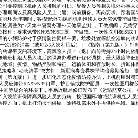
公司要控制取机组人员接触的司机、配餐人员等相关境外办事人
办理期间以及高风险人员上（返）岗前预备、离岗要求。跟着国
闭环办理期间，客/货舱外功课的机务维修人员无需佩带护目镜
控调整为“7天集中隔离办理+3天健康监测”，工做期间，无需
接种；要求佩带KN95/N95口罩、护目镜、一次性医用橡胶
群的小我防护对于疫情防控同样主要。垃圾处置等航空器舱内功
行一次洁净消毒（或每2-3人次利用后）；《指南（第九版）》
响功课平安的环境下，高风险人员上（返）岗前需持24小时内核
转航班机组人员入境后的隔离办理进行优化调整，最大限度降低
（地域）疫情、物品类别和特征、运输体例和存放时长、拆卸体
总策略和“动态清零”总方针，新冠病毒变异株平均暗藏期缩短，
南（第九版）》进一步细化常态化疫情防控办法，上机前应对餐
人员应佩带KN95/N95口罩、护目镜或防护面屏、一次性医用
卫生间等场合的环境下，平易近航局修订发布了《运输航空公司、
了入境航班保障高风险人员的范畴，按照国际/地域航班机组人员
防控方面，机上打消报刊供应，除特殊需求外不再供给毛毯、靠