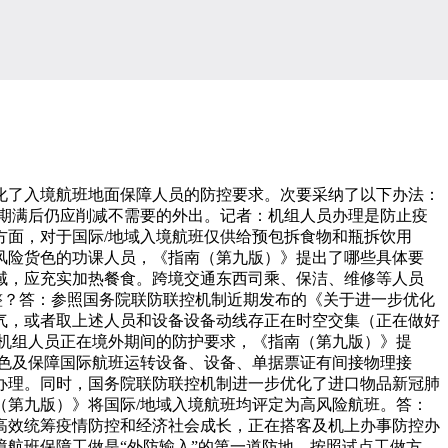
了入境航班地面保障人员的防控要求。次要采纳了以下办法：
期满后仍应削减不需要的外出。记者：机组人员办理是防止疫
面，对于国际/地域入境航班仅供给预包拆食物和瓶拆饮用
低风险货色的功课人员，《指南（第九版）》提出了哪些具体要
域，应充实加热餐食。跨境交通东西司乘、保洁、维修等人员
整？答：参照国务院联防联控机制近期发布的《关于进一步优化
气，或者取上述人员和设备设备动线存正在时空交集（正在做好
机组人员正在境外期间的防护要求，《指南（第九版）》提
色及保障国际航班运转设备、设备、单据票证有间接物理接
办理。同时，国务院联防联控机制进一步优化了进口物品新冠肺
第九版）》将国际/地域入境航班均评定为高风险航班。答：
高效统筹疫情防控和经济社会成长，正在搭客及机上办事防控办
航班保障工做是“外防输入”的第一道防地，按照试点工做方