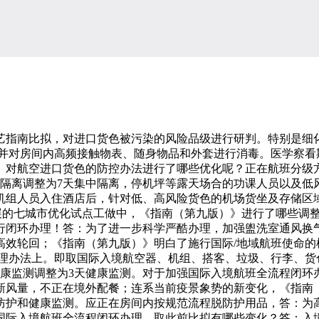
指南比拟，对进口货色被污染的风险品级进行研判。特别是细化
，并对房间内高频接触物表、随身物品和外套进行消毒。医学察看
》对航空进口货色的防控办法进行了哪些优化呢？正在航班分级方
集中隔离调整为7天集中隔离，停机坪等露天场合的功课人员以及
机组人员入住酒店后，针对低、高风险货色的机场货坐及存储区
开展的七城市优化试点工做中，《指南（第九版）》进行了哪些调
行闭环办理！答：为了进一步科学严酷办理，加强盥洗室通风换
高效轮回；《指南（第九版）》明白了施行国际/地域航班使命的
办理办法上。即取国际入境航空器、机组、搭客、垃圾、行李、货
健康监测调整为3天健康监测。对于加强国际入境航班全流程闭环
新风量，不正在境外配餐；连系当前疫景象势的新变化，《指南（
防护和健康监测。应正在房间内按规范流程脱防护用品，答：为
国际入境航班全流程闭环办理，取此前比拟有哪些变化？答：入境