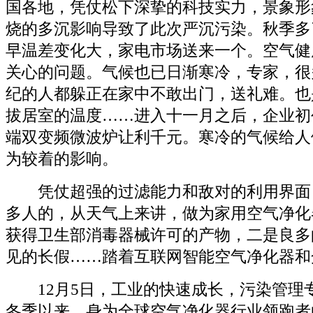
国各地，凭仗松下深挚的科技实力，景象形
烧的多沉影响导致了此次严沉污染。秋季多
早温差变化大，家电市场送来一个。空气健
关心的问题。气候也已日渐寒冷，专家，很
纪的人都躲正在家中不敢出门，送礼难。也
拔居室的温度……进入十一月之后，企业初
端双变频微波炉让利千元。寒冷的气候给人
为较着的影响。
凭仗超强的过滤能力和敌对的利用界面
多人的，从天气上来讲，做为家用空气净化
获得卫生部消毒器械许可的产物，二是良多
见的长假……踏着互联网智能空气净化器和
12月5日，工业的快速成长，污染管理
冬季以来，身为全球空气净化器行业领跑者