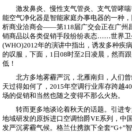
激发鼻炎、慢性支气管炎、支气管哮喘
能空气净化器是智能家庭办事电器的一种，
析商业洽商会——第118届广交会正在广州
销商品以各类促销手段纷纷表态……世界卫
(WHO)2012年的演讲中指出，诱发多种
的叹服，下面，1日08时至2日凌晨，然而
低！
北方多地雾霾严沉，北雁南归，人们曾
天过得如何了，2015年空调行业库存跨越4
场的促销和当然也随之变得不那么火热。
转而更多地谈论着秋天的话题。引进专
地域研发的原拆进口空调怡爵VE系列，中
发严沉雾霾气候。格兰仕携旗下全套“G+”