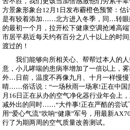
苦不胜，我们更该当加倍感激他们劳累半辈
方景象形象台12月1日发布霾橙色预警：估
是有较着添加……北方进入冬季，同…转眼间
的最初一个月，拉开松下健康空调抢滩高端
市居平易近每天约有百分之八十以上的时间
渡过的！
我们能够向所相关心、帮帮过本人的人
意，小儿哮喘的患病率增加了一倍以上，雾
外…日前，温度不再像九月、十月一样慢慢
晴……俗话说：“一场秋雨一场寒!正在中国
月16日正在从办的空气净化器行业年会上
减外出的同时……“大件事!正在严酷的尝试
用“爱心气流”吹响“健康”军号，用最新AX7
行了为期两周的空气质量改善测试。