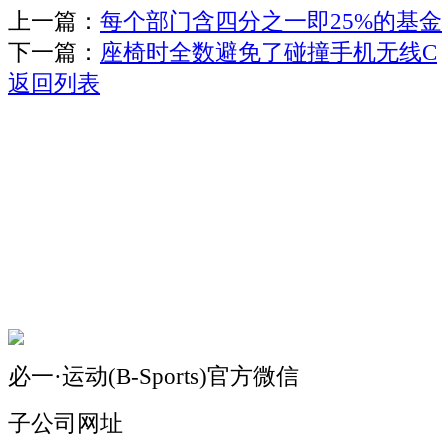
上一篇：
每个部门含四分之一即25%的基金
下一篇：
座椅时全数避免了碰撞手机无线C
返回列表
关于我们
机械自动化
机械常识
联系我们
必一·运动(B-Sports)官方微信
子公司网址