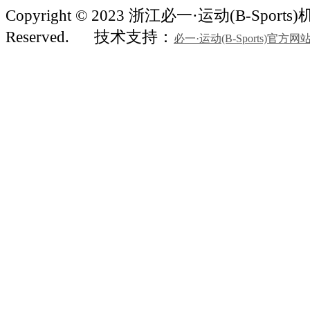
Copyright © 2023 浙江必一·运动(B-Sports)机械
Reserved.
技术支持：
必一·运动(B-Sports)官方网