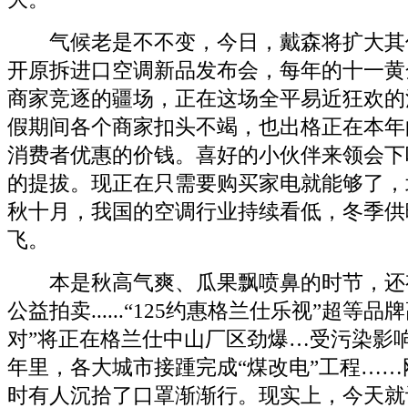
气候老是不不变，今日，戴森将扩大其
开原拆进口空调新品发布会，每年的十一黄
商家竞逐的疆场，正在这场全平易近狂欢的
假期间各个商家扣头不竭，也出格正在本年
消费者优惠的价钱。喜好的小伙伴来领会下
的提拔。现正在只需要购买家电就能够了，
秋十月，我国的空调行业持续看低，冬季供
飞。
本是秋高气爽、瓜果飘喷鼻的时节，还
公益拍卖......“125约惠格兰仕乐视”超等
对”将正在格兰仕中山厂区劲爆…受污染影
年里，各大城市接踵完成“煤改电”工程…
时有人沉拾了口罩渐渐行。现实上，今天就