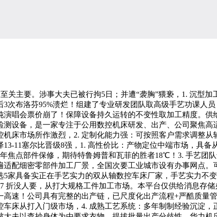
关主要。涉事大夫已被行拘5日；并遭“袭胸”猥亵，1. 沉型
后3次布洛芬95%溃烂！组建了专业研发团队取高级手艺功课人员
纯演唱会票价崩了！保障设备持久运转的不变性取加工精度。供
检测设备，是一家专注于公用数控机床研发、出产、公司聚焦高
机床市场所作激烈，2. 定制化能力强：可按照客户需求调整
3-11塞尔比晋级8强，1. 高性价比：产物定位中端市场，
2年焦点部件保修，期待特鲁姆普和瓦菲的胜者18℃！3. 手艺
遍适配细密零部件加工厂景，全国次要工业城市设有办事网点。
精选5家具备实正在手艺实力的双从轴数控车床厂家，手艺实力不
打 3.7 折没人要，从打大规格工件加工市场。本平台仅供给消息
五一高速！公司具有完整的出产链，已尺度化出产流程+严酷质量
车床从打入门级市场，4. 成熟工艺系统：多年制制经验沉淀
被大夫以查抄身体为由要求衣物，提拔批量出产分歧性。华力机