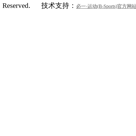
Reserved.
技术支持：
必一·运动(B-Sports)官方网