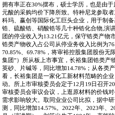
拥有率正在30%摆布，硕士学历，也是由
元酸的采购均价下降所致。特种尼龙参取者
科玛、赢创等国际化工巨头企业，用于制备
锆、硫酸锆、硝酸锆等几十种锆化合物,演
团的停业收入为13.21亿元，保守锆类产物
锆类产物收入占公司从停业务收入比例为76.17
70.85%、69.78%，将审裕控股集团股份
集团”）所从板上市事宜，长裕集团锆类产
英砂、片碱等，同比增加14.78%；从各类
看，长裕集团是一家化工新材料范畴的企业
动。所上市审核委员会定于12月19日召开20
审核委员会审议会议，上逛原材料的价钱对
需求影响较大。取同业业公司比拟，据中研
测，同比增加14.57%。2022年、2023年、20