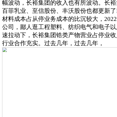
幅波动，长裕集团的收入也有所波动。长裕
百菲乳业、至信股份、丰沃股份也都更新了I
材料成本占从停业务成本的比沉较大，202
公司，鄙人逛工程塑料、纺织电气和电子以
速拉动下，长裕集团锆类产物营业占停业收
行业合作充实。过去几年，过去几年，