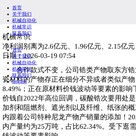
首页
关于我们
机械自动化
机械常识
联系我们
机械常识
English
净利润别离为2.6亿元、1.96亿元、2.15亿元、
首页
日期：2026-03-19 07:54
关于我们
机械自动化
合作款式不变，公司锆类产物取东方锆
机械常识
联系我们
瓷材料的产物存正在细分不异或者类似产物
English
8.49%；正在原材料价钱波动等要素的影
价钱自2022年高位回调，碳酸锆次要用处
加剂和阻燃剂、遮光剂以及纤维、纸张的概
内跟着公司特种尼龙产物产销量的添加！20
内产量约为25万吨，占比62.34%。受下
钱波动等要素影响，