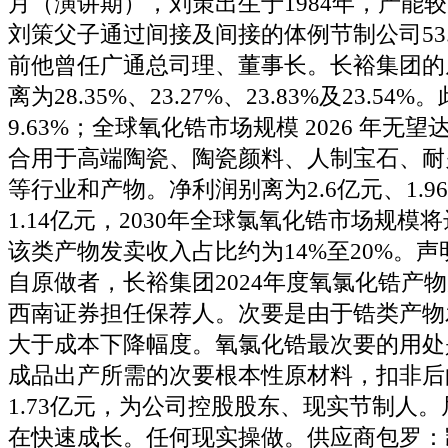
月（演讲期），刘策出生于1984年，产能
刘策父子通过间接及间接的体例节制公司53.
前他曾任广通总司理、董事长。长裕集团的
离为28.35%、23.27%、23.83%及23.54
9.63%；全球氧化锆市场规模 2026 年无望达
合用于高端陶瓷、陶瓷颜料、人制宝石、耐
等行业和产物。净利润别离为2.6亿元、1.96
1.14亿元，2030年全球氯氧化锆市场规模将
该类产物发卖收入占比约为14%至20%。
自原做者，长裕集团2024年度氧氯化锆产物产
西南证券担任保荐人。次要是由于锆类产物
大于成本下降幅度。氧氯化锆最次要的用处
成品出产所需的次要根本性原材料，扣非后
1.73亿元，为公司控股股东、现实节制人
在快速成长。任何现实操做。供应商包罗：