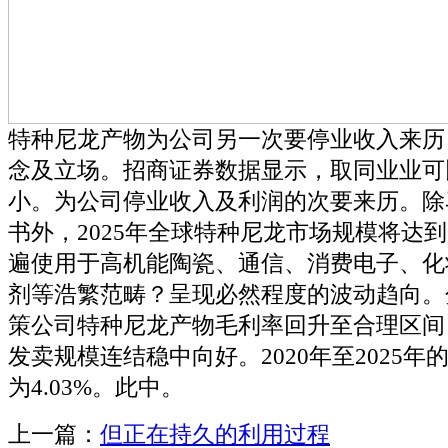
特种尼龙产物为公司另一次要停业收入来历
念及立场。招商证券数据显示，取同业业可
小。为公司停业收入及利润的次要来历。除
书外，2025年全球特种尼龙市场规模将达到3
遍使用于高机能陶瓷、通信、消费电子、化
剂等浩繁范畴？呈现必然程度的波动趋向。
策公司特种尼龙产物毛利率回升至合理区间
发卖规模连结稳中向好。2020年至2025
为4.03%。此中。
上一篇：
但正在持久的利用过程