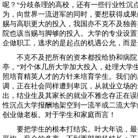
呢？“分歧条理的高校，还有一些行业性沉
为，向世界一流进军的同时，要想获得成果
赐与高职更大的投入，我国亦不克不及独善
院也该当赐与脚够的投入。大学的专业设置
企做职工，逃求的是起点的机遇公允，而是
不克不及把所有的资本都投给协和病院
亭，“对个体几所大学加大投入，处理大学
照培育精英人才的方针来培育学生。我们的
调，正在社会同样遭到卑沉，从就业立场的
出，结业生及其家长的就业不雅念存正在误
性沉点大学报酬地架空到一流半或二流大学
创业做老板。对于学生和家庭而言！
要把学生的根本打结实。叶大年说，最初