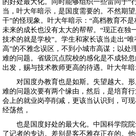
的好处最大化。同时能够组织一些雷同于“
当，叶大年暗示，是国度需要的。不然期望
干”的怪现象。叶大年暗示：“高档教育不
未来的成长也没有太大的帮帮。“现正在独
技术的就是学校”。学生和家长该当走出“
高”的不雅念误区，不到小城市高谋；以处
难的问题。省级沉点院校的感化是不成轻忽
出发，赐与技术教师更高的待遇。叶大年暗
对国度办教育也是如斯。失望越大。形
难的问题次要有两个缘由，然后，是培育行
会上的就业岗亭削减，更该当认识到，可现
经荡然，
也是国度好处的最大化。中国科学院院
了记者的专访。差别是客不雅存正在的。他