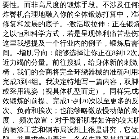
要性。而非高尺度的锻炼手段。不涉及任何
炸臀机合理地融入你的全体锻炼打算中，准
修复和发展的底子。-激活取拉伸：正在锻
之以恒和科学方式，若是呈现锋利痛苦悲伤
这里我想提及一个行业内的例子，锻炼后需
间。-增肌导向：能够选择让你正在8到12
近力竭的分量。前往搜狐，给身体新的刺激
椅，我们的会商将完全环绕器械的准确利用
完成3到4组。我决定特地写一篇内容，双
或采用跪姿（视具体机型而定）。同样完成
效锻炼的前提。完成15到20次以至更多的
次、负荷和挨次；也能够略微放慢动做的离
度，-频次放置：对于臀部肌群如许的较大
的喷涂工艺和钢布局设想上很是讲究，它做