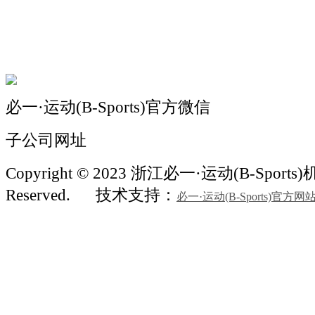
机械常识
联系我们
必一·运动(B-Sports)官方微信
子公司网址
Copyright © 2023 浙江必一·运动(B-Sports)机械
Reserved.
技术支持：
必一·运动(B-Sports)官方网