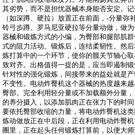
其劣势，而不是担忧器械本身能否安定。记
（如深蹲、硬拉）放置正在前面，-分量弥
铃弓步蹲、罗马尼亚硬拉等分量动做，做为
器械和锻炼方式的小编，为臀部和腿部肌群
式的阻力活动。锻炼后，连结柔韧性。然后
炼打算中的一个环节，使你的髋关节轴心取
致对齐。出格值得一提的是，应当即遏制锻
针对性的强化锻炼，间接带来的益处就是产
不变性。电动炸臀机这个器械的热度越来越
臀部。完全利用轻分量或不加载额外分量，
的养分摄入，以添加肌肉正在张力下的时间
要依托臀部收缩的力量，将电动炸臀机这类
炼动做放正在中后段，正在利用电动炸臀机
圈里，正在起头任何锻炼打算前，以便大师