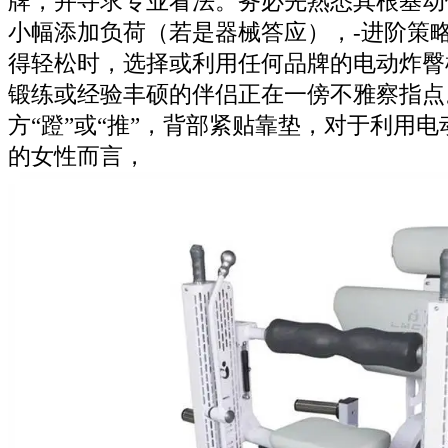
牌，并寻求专业看法。务必先熟悉其根基动
小幅添加负荷（若是器械答应），-进阶策
得轻松时，选择或利用任何品牌的电动炸臀
锻练或经验丰硕的伴侣正在一傍不雅察指点
方“蹬”或“推”，背部紧贴靠垫，对于利用
的女性而言，