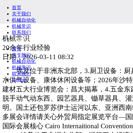
首页
关于我们
机械自动化
机械常识
联系我们
机械常识
English
20余年行业经验
首页
关于我们
日期：2026-03-11 08:32
机械自动化
机械常识
埃及位于非洲东北部，3.厨卫设备：厨
联系我们
水供气设备、康体休闲设备等；2026年沙
English
建材五大行业博览会：昌大揭幕，4.五金东
脱手动气动东西、园艺器具、锄草器具、灌
明。国土还包罗苏伊士运河以东、亚洲西南
多展会详情请关心外贸局指定展览平台—国
国际会展核心 Cairo Internaitional Convention 