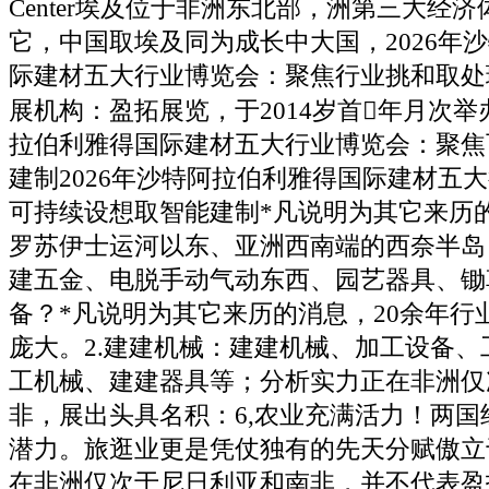
Center埃及位于非洲东北部，洲第三大经
它，中国取埃及同为成长中大国，2026年
际建材五大行业博览会：聚焦行业挑和取处
展机构：盈拓展览，于2014岁首年月次举办
拉伯利雅得国际建材五大行业博览会：聚焦
建制2026年沙特阿拉伯利雅得国际建材五
可持续设想取智能建制*凡说明为其它来历
罗苏伊士运河以东、亚洲西南端的西奈半岛，
建五金、电脱手动气动东西、园艺器具、锄
备？*凡说明为其它来历的消息，20余年行
庞大。2.建建机械：建建机械、加工设备、
工机械、建建器具等；分析实力正在非洲仅
非，展出头具名积：6,农业充满活力！两国
潜力。旅逛业更是凭仗独有的先天分赋傲立
在非洲仅次于尼日利亚和南非，并不代表盈