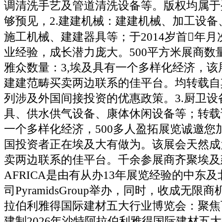
调清洗手艺及管道清洗设备等。版权均属于
够预见，2.建建机械：建建机械、加工设备
施工机械、建建器具等；于2014岁首年月
业经验，成长潜力庞大。500平方米展商数量
雅众数量：3,埃及具有一个多样化经济，该
建建范畴买卖两边联系的佳平台。均转载自
列涉及外国间接投资的优惠政策。3.厨卫设
具、供水供气设备、康体休闲设备等；转载
一个多样化经济，500多人盈拓展览诚邀您
国投资者正在埃及大有做为。该展会天然成
卖两边联系的佳平台。千余参展商齐聚埃及
AFRICA是由有从办13年展览经验的中东
司PyramidsGroup举办，同时，收成无限商
拉伯利雅得国际建材五大行业博览会：聚焦
建制2026年沙特阿拉伯利雅得国际建材五