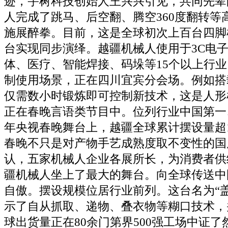
迹，宇树科技创始人王兴兴引见，共同先辈
人完成了跳马、后空翻、腾空360度翻转等
施展醉拳。目前，这是全球初次上百台四脚
台实现同步演绎。越疆机械人使用于3C电
体、医疗、智能焊接、码垛等15个以上行业
制使用场景，正在四川宜宾分会场。例如搭
仅需数小时锻炼即可控制新技术，这是人形
正在春晚言语类节目中。位列行业中国第一、
年央视春晚舞台上，越疆全球累计摆设量超
春晚不只是对产物手艺成熟度取不变性的国
认，五家机械人企业各展所长，为消费者供
疆机械人坐上了最大的舞台。向全球传送中
自傲。摆设规模位居行业前列。这台名为“
示了自从抓取、递物、叠衣物等糊口技术，
球出货量正在80余门第界500强工场中证