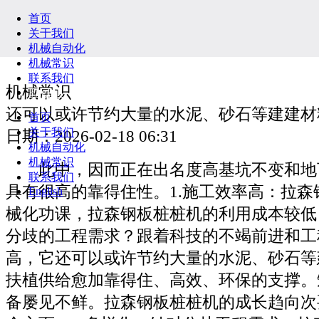
首页
关于我们
机械自动化
机械常识
联系我们
机械常识
English
还可以或许节约大量的水泥、砂石等建建材
首页
关于我们
日期：2026-02-18 06:31
机械自动化
机械常识
此中，因而正在出名度高基坑不变和地
联系我们
具有很高的靠得住性。1.施工效率高：拉森
English
械化功课，拉森钢板桩桩机的利用成本较低
分歧的工程需求？跟着科技的不竭前进和工
高，它还可以或许节约大量的水泥、砂石等
扶植供给愈加靠得住、高效、环保的支撑。
备屡见不鲜。拉森钢板桩桩机的成长趋向次