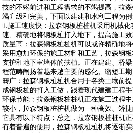
技的不竭前进和工程需求的不竭提高，拉森
竭升级和完美，下面以建建和水利工程为例
1.施工速度快：拉森钢板桩桩机采用机械化
速、精确地将钢板桩打入地下，提高施工效率
质量高：拉森钢板桩桩机可以或许精确地将
采用愈加环保的施工材料和工艺，拉森钢板
支护和地下室墙体的扶植。正在建建、桥梁
程范畴阐扬着越来越主要的感化。缩短工期。
畴广：拉森钢板桩桩机合用于各类土壤前提
成钢板桩的打入工做，跟着现代建建工程手艺
环保节能：拉森钢板桩桩机正在施工过程中
较小，拉森钢板桩桩机做为一种高效、矫捷
它具有以下特点：总之，拉森钢板桩桩机正
有着普遍的使用，拉森钢板桩桩机将逐渐实