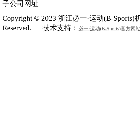
子公司网址
Copyright © 2023 浙江必一·运动(B-Sports)机械
Reserved.
技术支持：
必一·运动(B-Sports)官方网