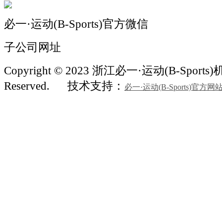
必一·运动(B-Sports)官方微信
子公司网址
Copyright © 2023 浙江必一·运动(B-Sports)机械
Reserved.
技术支持：
必一·运动(B-Sports)官方网