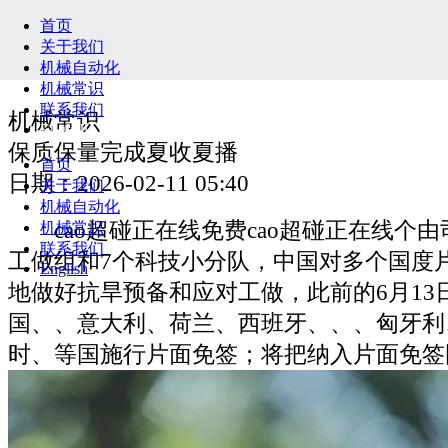
首页
关于我们
机械自动化
机械常识
联系我们
机械常识
English
保质保量完成夏收夏播
首页
日期：2026-02-11 05:40
关于我们
机械自动化
cao超碰正在线免费cao超碰正在线个由
机械常识
联系我们
工做组和7个科技小分队，中国对多个国度
English
地做好抗旱预备和应对工做，此前的6月13
国、、意大利、荷兰、西班牙、、、匈牙利
时、等国施行片面免签；将把纳入片面免签