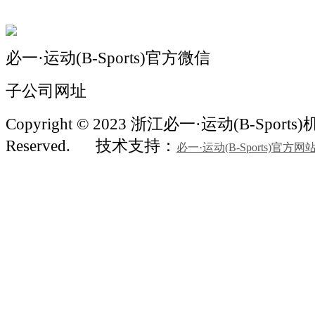
联系我们
必一·运动(B-Sports)官方微信
子公司网址
Copyright © 2023 浙江必一·运动(B-Sports)机械
Reserved.
技术支持：
必一·运动(B-Sports)官方网