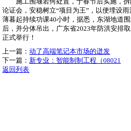
施工围堰若何处置，于春节后实施，拆
论证会，安稳树立“项目为王”，以便埋设雨
薄暮起持续功课40小时，据悉，东湖地道
后，并分体吊出，广东省2023年防洪安排
正式举行！
上一篇：
动了高端笔记本市场的迸发
下一篇：
新专业：智能制制工程（08021
返回列表
关于我们
机械自动化
机械常识